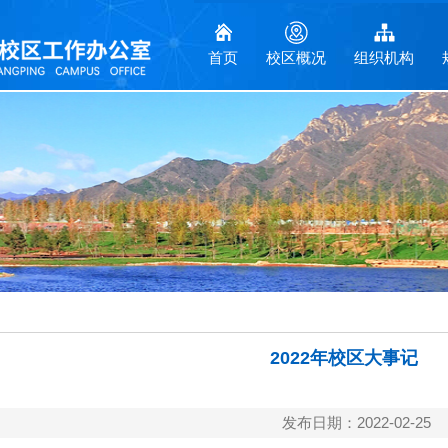
首页
校区概况
组织机构
2022年校区大事记
发布日期：2022-02-25