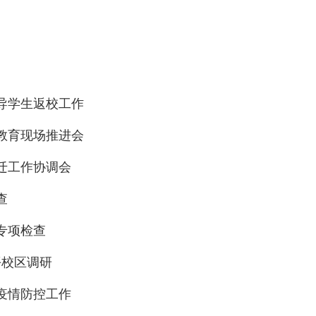
指导学生返校工作
质教育现场推进会
搬迁工作协调会
查
专项检查
平校区调研
和疫情防控工作