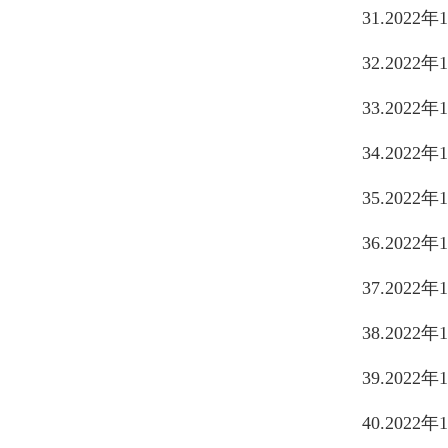
31.20
32.20
33.20
34.20
35.20
36.20
37.20
38.20
39.20
40.2022