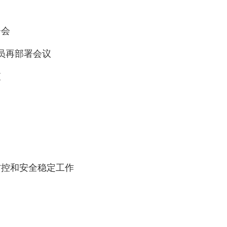
署会
动员再部署会议
查
情防控和安全稳定工作