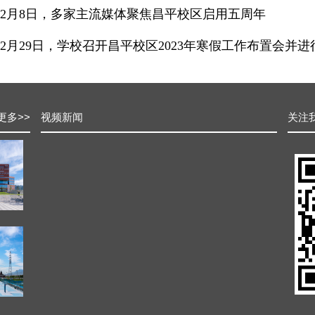
年12月8日，
多家主流媒体
聚焦昌平校区启用五周年
年12月29日，
学校召开昌平校区2023年寒假工作布置会并
更多
>>
视频新闻
关注