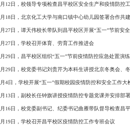
22年4月12日，校领导专项检查昌平校区安全生产和疫情防控
22年4月18日，北京化工大学与南口镇中心幼儿园签署合作共
22年4月27日，谭天伟校长带队到昌平校区开展“五一”节前
22年4月27日，学校召开体育、劳育工作推进会
22年4月29日，昌平校区组织“五一”节前疫情防控应急处置演练
22年4月29日，校党委书记刘贵芹为本科生讲授北京冬奥会、
22年5月4日，学校开展“五一”假期校园疫情防控和安全工作大
22年5月13日，副校长任钟旗讲授疫情防控专题党课并安排
22年5月16日，校党委副书记、纪委书记曲雁带队督导检查
22年5月19日，学校召开昌平校区疫情防控工作专班会议