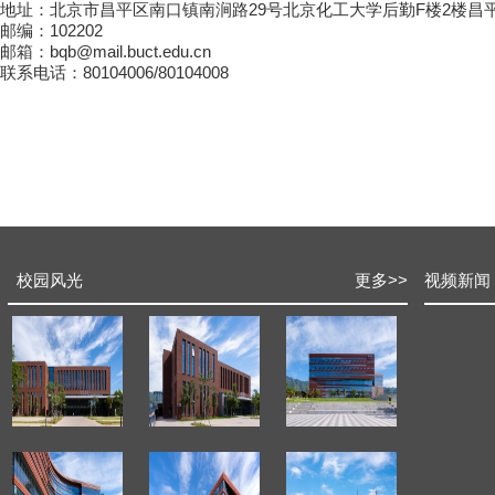
29
F
2
地址：北京市昌平区南口镇南涧路
号北京化工大学后勤
楼
楼昌
102202
邮编：
bqb@mail.buct.edu.cn
邮箱：
80104006/80104008
联系电话：
校园风光
更多
>>
视频新闻