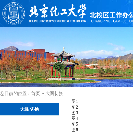
您目前的位置：
首页
»
大图切换
图1
图2
大图切换
图3
图4
图5
图6