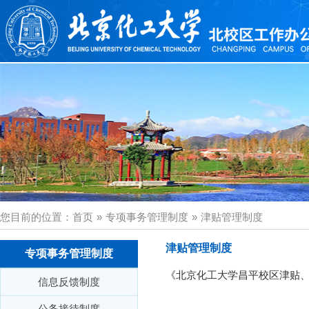
您目前的位置：
首页
»
专项事务管理制度
»
津贴管理制度
津贴管理制度
专项事务管理制度
《北京化工大学昌平校区津贴
信息反馈制度
公务接待制度