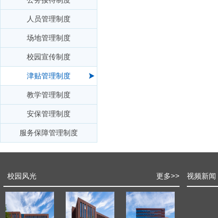
人员管理制度
场地管理制度
校园宣传制度
津贴管理制度
教学管理制度
安保管理制度
服务保障管理制度
校园风光
更多
>>
视频新闻