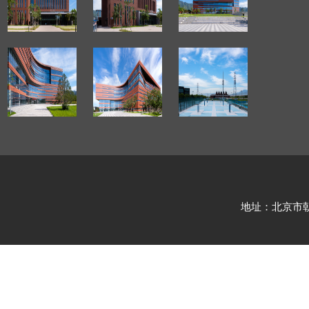
地址：北京市朝